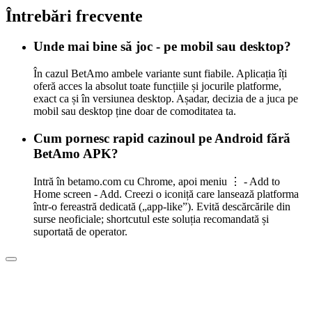
Întrebări frecvente
Unde mai bine să joc - pe mobil sau desktop?
În cazul BetAmo ambele variante sunt fiabile. Aplicația îți
oferă acces la absolut toate funcțiile și jocurile platforme,
exact ca și în versiunea desktop. Așadar, decizia de a juca pe
mobil sau desktop ține doar de comoditatea ta.
Cum pornesc rapid cazinoul pe Android fără
BetAmo APK?
Intră în betamo.com cu Chrome, apoi meniu ⋮ - Add to
Home screen - Add. Creezi o iconiță care lansează platforma
într-o fereastră dedicată („app-like”). Evită descărcările din
surse neoficiale; shortcutul este soluția recomandată și
suportată de operator.