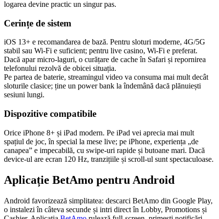
logarea devine practic un singur pas.
Cerințe de sistem
iOS 13+ e recomandarea de bază. Pentru sloturi moderne, 4G/5G
stabil sau Wi-Fi e suficient; pentru live casino, Wi-Fi e preferat.
Dacă apar micro-laguri, o curățare de cache în Safari și repornirea
telefonului rezolvă de obicei situația.
Pe partea de baterie, streamingul video va consuma mai mult decât
sloturile clasice; ține un power bank la îndemână dacă plănuiești
sesiuni lungi.
Dispozitive compatibile
Orice iPhone 8+ și iPad modern. Pe iPad vei aprecia mai mult
spațiul de joc, în special la mese live; pe iPhone, experiența „de
canapea” e impecabilă, cu swipe-uri rapide și butoane mari. Dacă
device-ul are ecran 120 Hz, tranzițiile și scroll-ul sunt spectaculoase.
Aplicație BetAmo pentru Android
Android favorizează simplitatea: descarci BetAmo din Google Play,
o instalezi în câteva secunde și intri direct în Lobby, Promotions și
Cashier. Aplicația
BetAmo
rulează full-screen, primești notificări