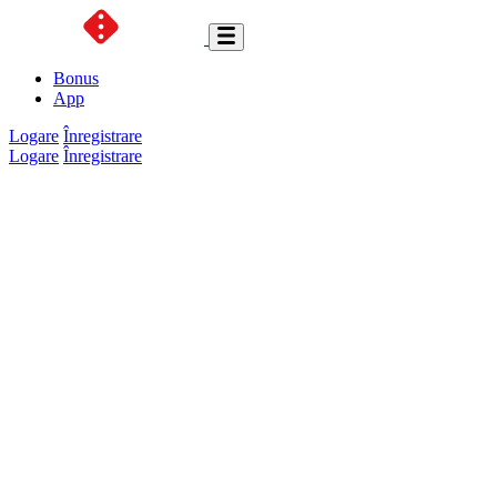
Bonus
App
Logare
Înregistrare
Logare
Înregistrare