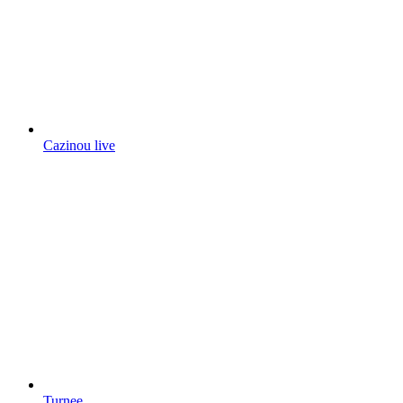
Cazinou live
Turnee