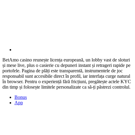
BetAmo casino reunește licența europeană, un lobby vast de sloturi
și mese live, plus o casierie cu depuneri instant și retrageri rapide pe
portofele. Pagina de plăți este transparentă, instrumentele de joc
responsabil sunt accesibile direct în profil, iar interfața curge natural
în browser. Pentru o experiență fără fricțiuni, pregătește actele KYC
din timp și folosește limitele personalizate ca să-ți păstrezi controlul.
Bonus
App